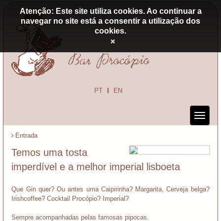
Atenção: Este site utiliza cookies. Ao continuar a
navegar no site está a consentir a utilização dos
cookies.
×
PT
EN
Entrada
Temos uma tosta
imperdível e a melhor imperial lisboeta
Que Gin quer? Ou antes uma Caipirinha? Margarita, Cerveja belga?
Irishcoffee? Cocktail Procópio? Imperial?
Sempre acompanhadas pelas famosas pipocas.