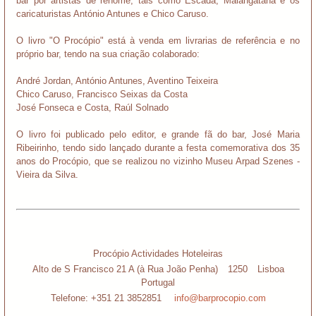
bar por artistas de renome, tais como Escada, Malangatana e os
caricaturistas António Antunes e Chico Caruso.
O livro "O Procópio" está à venda em livrarias de referência e no
próprio bar, tendo na sua criação colaborado:
André Jordan, António Antunes, Aventino Teixeira
Chico Caruso, Francisco Seixas da Costa
José Fonseca e Costa, Raúl Solnado
O livro foi publicado pelo editor, e grande fã do bar, José Maria
Ribeirinho, tendo sido lançado durante a festa comemorativa dos 35
anos do Procópio, que se realizou no vizinho Museu Arpad Szenes -
Vieira da Silva.
Procópio Actividades Hoteleiras
Alto de S Francisco 21 A (à Rua João Penha)
1250
Lisboa
Portugal
Telefone:
+351 21 3852851
info@barprocopio.com