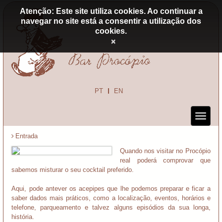
Atenção: Este site utiliza cookies. Ao continuar a
navegar no site está a consentir a utilização dos
cookies.
×
PT
EN
Entrada
Quando nos visitar no Procópio
real poderá comprovar que
sabemos misturar o seu cocktail preferido.
Aqui, pode antever os acepipes que lhe podemos preparar e ficar a
saber dados mais práticos, como a localização, eventos, horários e
telefone, parqueamento e talvez alguns episódios da sua longa,
história.